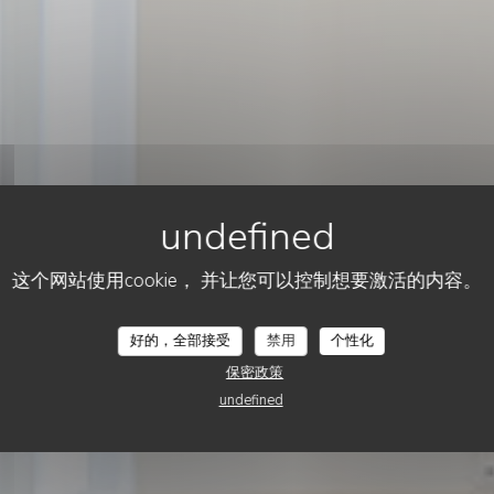
这个网站使用cookie， 并让您可以控制想要激活的内容。
CUISINE AUTHENTIQUE ET BISTROT MODERNE
•
CLICHY
LA TRIBU
La Tribu
好的，全部接受
禁用
个性化
保密政策
undefined
预订餐位