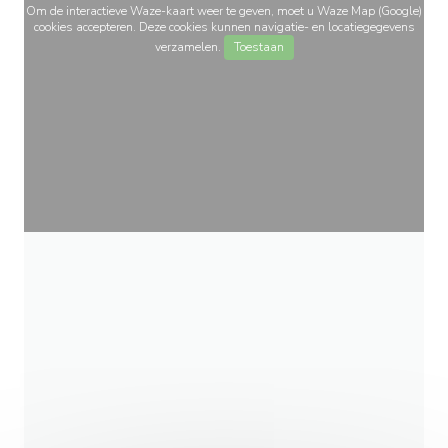
Om de interactieve Waze-kaart weer te geven, moet u Waze Map (Google)
cookies accepteren. Deze cookies kunnen navigatie- en locatiegegevens
verzamelen.
Toestaan