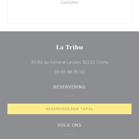
Gesloten
La Tribu
((opent in een 
40 Bd du Général Leclerc 92110 Clichy
09 83 88 35 00
RESERVERING
RESERVEER EEN TAFEL
VOLG ONS