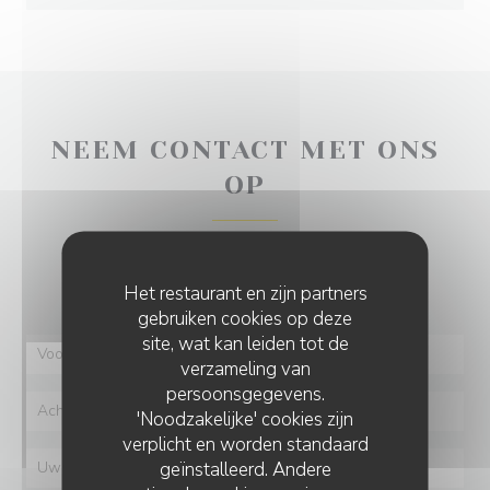
NEEM CONTACT MET ONS
OP
Wilt u contact met ons opnemen?
Vul het onderstaande formulier in!
Het restaurant en zijn partners
gebruiken cookies op deze
site, wat kan leiden tot de
verzameling van
persoonsgegevens.
'Noodzakelijke' cookies zijn
verplicht en worden standaard
geïnstalleerd. Andere