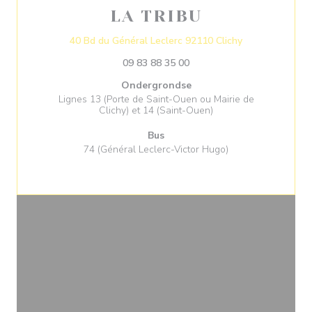
LA TRIBU
((opent in een 
40 Bd du Général Leclerc 92110 Clichy
09 83 88 35 00
Ondergrondse
Lignes 13 (Porte de Saint-Ouen ou Mairie de
Clichy) et 14 (Saint-Ouen)
Bus
74 (Général Leclerc-Victor Hugo)