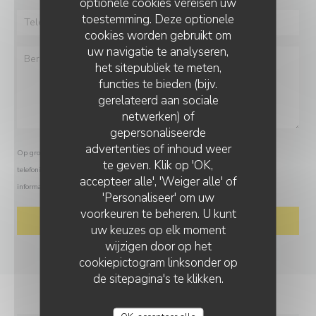
optionele cookies vereisen uw
toestemming. Deze optionele
cookies worden gebruikt om
uw navigatie te analyseren,
het sitepubliek te meten,
functies te bieden (bijv.
gerelateerd aan sociale
netwerken) of
gepersonaliseerde
LA TRIBU
advertenties of inhoud weer
Op grond van de privacywetgeving heeft u het recht om u af te melden voor
te geven. Klik op 'OK,
telefonische marketing via het Bel-me-niet Register:
bel-me-niet.nl
. Voor meer
accepteer alle', 'Weiger alle' of
informatie over hoe wij uw gegevens verwerken, zie ons
privacybeleid
.
'Personaliseer' om uw
voorkeuren te beheren. U kunt
uw keuzes op elk moment
wijzigen door op het
cookiepictogram linksonder op
de sitepagina's te klikken.