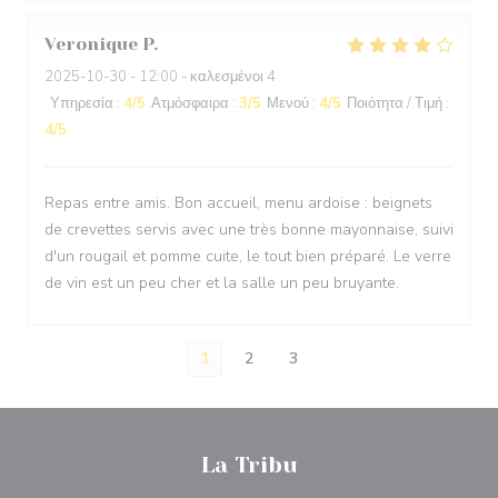
Veronique
P
2025-10-30
- 12:00 - καλεσμένοι 4
Υπηρεσία
:
4
/5
Ατμόσφαιρα
:
3
/5
Μενού
:
4
/5
Ποιότητα / Τιμή
:
4
/5
Repas entre amis. Bon accueil, menu ardoise : beignets
de crevettes servis avec une très bonne mayonnaise, suivi
d'un rougail et pomme cuite, le tout bien préparé. Le verre
de vin est un peu cher et la salle un peu bruyante.
1
2
3
La Tribu