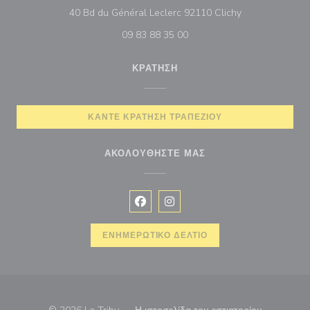
((ανοίγει σε νέ
40 Bd du Général Leclerc 92110 Clichy
09 83 88 35 00
ΚΡΆΤΗΣΗ
ΚΆΝΤΕ ΚΡΆΤΗΣΗ ΤΡΑΠΕΖΙΟΎ
ΑΚΟΛΟΥΘΉΣΤΕ ΜΑΣ
Facebook ((ανοίγει σε νέο παράθυρ
Instagram ((ανοίγει σε νέο π
ΕΝΗΜΕΡΩΤΙΚΌ ΔΕΛΤΊΟ