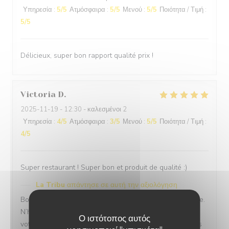
Υπηρεσία
:
5
/5
Ατμόσφαιρα
:
5
/5
Μενού
:
5
/5
Ποιότητα / Τιμή
:
5
/5
Délicieux, super bon rapport qualité prix !
Victoria
D
2025-11-19
- 12:30 - καλεσμένοι 2
Υπηρεσία
:
4
/5
Ατμόσφαιρα
:
3
/5
Μενού
:
5
/5
Ποιότητα / Τιμή
:
4
/5
Super restaurant ! Super bon et produit de qualité :)
La Tribu
απάντησε σε αυτή την αξιολόγηση
Bonjours Mme Trogoff, désolé pour la gêne occasionnée.
N’hésitez pas la prochaine fois à nous demander sur
Ο ιστότοπος αυτός
votre réservation d’être placée en véranda.c’est toujours